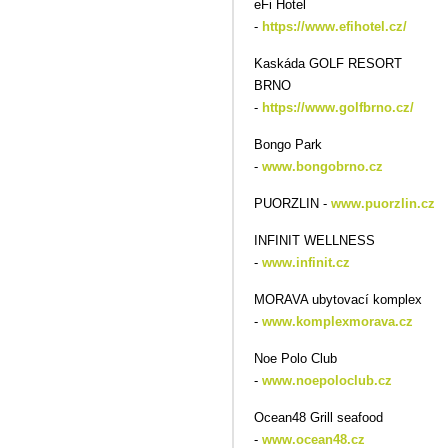
eFi Hotel
-
https://www.efihotel.cz/
Kaskáda GOLF RESORT
BRNO
-
https://www.golfbrno.cz/
Bongo Park
-
www.bongobrno.cz
PUORZLIN -
www.puorzlin.cz
INFINIT WELLNESS
-
www.infinit.cz
MORAVA ubytovací komplex
-
www.komplexmorava.cz
Noe Polo Club
-
www.noepoloclub.cz
Ocean48 Grill seafood
-
www.ocean48.cz