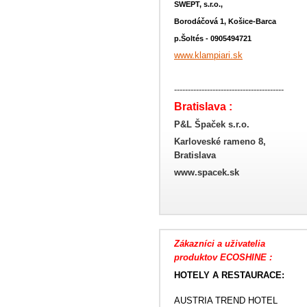
SWEPT, s.r.o.,
Borodáčová 1, Košice-Barca
p.Šoltés - 0905494721
www.klampiari.sk
----------------------------------------
Bratislava :
P&L Špaček s.r.o.
Karloveské rameno 8,
Bratislava
www.spacek.sk
Zákazníci a uživatelia
produktov ECOSHINE :
HOTELY A RESTAURACE:
AUSTRIA TREND HOTEL