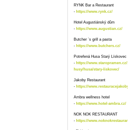
RYNK Bar a Restaurant
-
https://www.rynk.cz/
Hotel Augustiánský dům
-
https://www.augustian.cz/
Butcher ´s grill a pasta
-
https://www.butchers.cz/
Potrefená Husa Starý Lískovec
-
https://www.staropramen.cz/p
husy/husa/stary-liskovec/
Jakoby Restaurant
-
https://www.restauracejakoby.
Ambra wellness hotel
-
https://www.hotel-ambra.cz/
NOK NOK RESTAURANT
-
https://www.noknokrestaurant