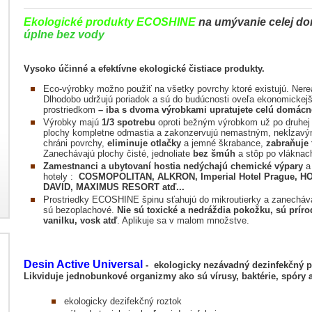
Ekologické produkty ECOSHINE
na umývanie celej do
úplne bez vody
Vysoko účinné a efektívne ekologické čistiace produkty.
Eco-výrobky možno použiť na všetky povrchy ktoré existujú. Nerea
Dlhodobo udržujú poriadok a sú do budúcnosti oveľa ekonomickejš
prostriedkom
– iba s dvoma výrobkami upratujete celú domácn
Výrobky majú
1/3 spotrebu
oproti bežným výrobkom už po druhej a
plochy kompletne odmastia a zakonzervujú nemastným, nekĺzavý
chráni povrchy,
eliminuje otlačky
a jemné škrabance,
zabraňuje
Zanechávajú plochy čisté, jednoliate
bez šmúh
a stôp po vláknach
Zamestnanci a ubytovaní hostia nedýchajú chemické výpary
a 
hotely :
COSMOPOLITAN, ALKRON, Imperial Hotel Prague, HO
DAVID, MAXIMUS RESORT atď...
Prostriedky ECOSHINE špinu sťahujú do mikroutierky a zanechávaj
sú bezoplachové.
Nie sú toxické a nedráždia pokožku, sú prírod
vanilku, vosk atď
. Aplikuje sa v malom množstve.
Desin Active Universal
- ekologicky nezávadný dezinfekčný p
Likviduje jednobunkové organizmy ako sú vírusy, baktérie, spóry 
ekologicky dezifekčný roztok