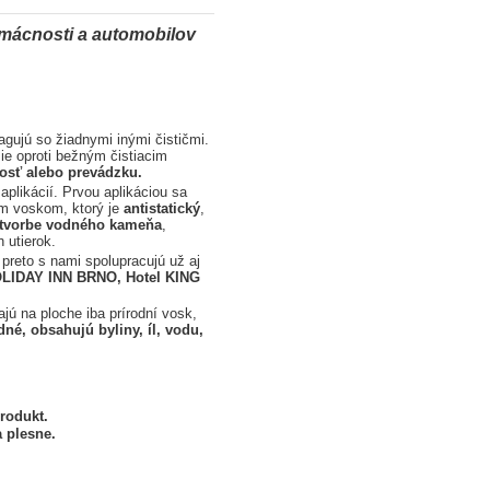
mácnosti a automobilov
gujú so žiadnymi inými čističmi.
ie oproti bežným čistiacim
osť alebo prevádzku.
plikácií. Prvou aplikáciou sa
m voskom, ktorý je
antistatický
,
 tvorbe vodného kameňa
,
 utierok.
preto s nami spolupracujú už aj
LIDAY INN BRNO, Hotel KING
ú na ploche iba prírodní vosk,
né, obsahujú byliny, íl, vodu,
rodukt.
a plesne.