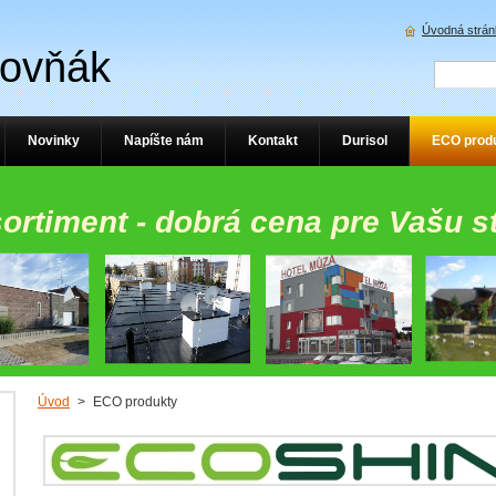
Úvodná strán
Rovňák
Novinky
Napíšte nám
Kontakt
Durisol
ECO prod
sortiment - dobrá cena pre Vašu s
Úvod
>
ECO produkty