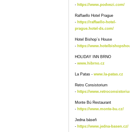
-
https://www.podvezi.com/
Raffaello Hotel Prague
-
https://raffaello-hotel-
prague.hotel-ds.com/
Hotel Bishop´s House
-
https://www.hotelbishopshous
HOLIDAY INN BRNO
-
www.hibrno.cz
La Patas -
www.la-patas.cz
Retro Consistorium
-
https://www.retroconsistorium
Monte Bú Restaurant
-
https://www.monte-bu.cz/
Jedna báseň
-
https://www.jedna-basen.cz/