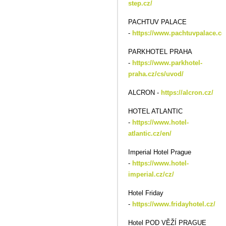
step.cz/
PACHTUV PALACE
-
https://www.pachtuvpalace.c
PARKHOTEL PRAHA
-
https://www.parkhotel-
praha.cz/cs/uvod/
ALCRON -
https://alcron.cz/
HOTEL ATLANTIC
-
https://www.hotel-
atlantic.cz/en/
Imperial Hotel Prague
-
https://www.hotel-
imperial.cz/cz/
Hotel Friday
-
https://www.fridayhotel.cz/
Hotel POD VĚŽÍ PRAGUE