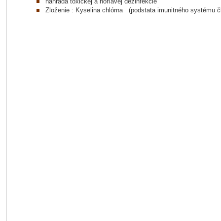
náhrada toxickej a horľavej dezinfekcie
Zloženie : Kyselina chlórna (podstata imunitného systému č
/default-
s/default.html