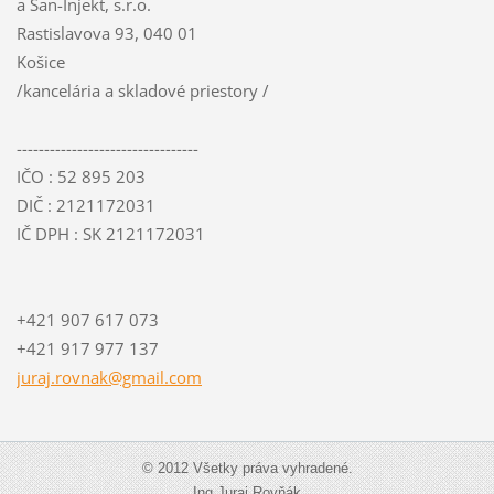
a San-Injekt, s.r.o.
Rastislavova 93, 040 01
Košice
/kancelária a skladové priestory /
---------------------------------
IČO : 52 895 203
DIČ : 2121172031
IČ DPH : SK 2121172031
+421 907 617 073
+421 917 977 137
juraj.ro
vnak@gma
il.com
© 2012 Všetky práva vyhradené.
Ing.Juraj Rovňák