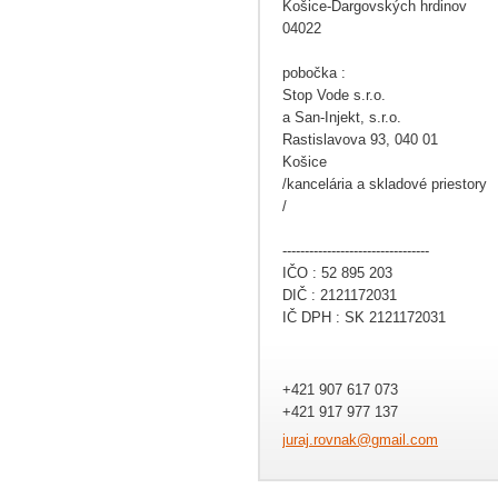
Košice-Dargovských hrdinov
04022
pobočka :
Stop Vode s.r.o.
a San-Injekt, s.r.o.
Rastislavova 93, 040 01
Košice
/kancelária a skladové priestory
/
---------------------------------
IČO : 52 895 203
DIČ : 2121172031
IČ DPH : SK 2121172031
+421 907 617 073
+421 917 977 137
juraj.ro
vnak@gma
il.com