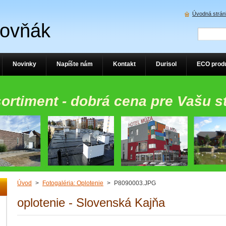
Úvodná strán
Rovňák
Novinky
Napíšte nám
Kontakt
Durisol
ECO prod
sortiment - dobrá cena pre Vašu s
Úvod
>
Fotogaléria: Oplotenie
>
P8090003.JPG
oplotenie - Slovenská Kajňa