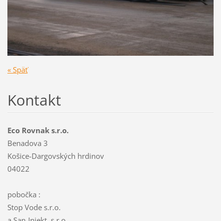
« Späť
Kontakt
Eco Rovnak s.r.o.
Benadova 3
Košice-Dargovských hrdinov
04022
pobočka :
Stop Vode s.r.o.
a San-Injekt, s.r.o.