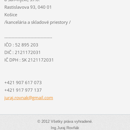
Rastislavova 93, 040 01
Košice
/kancelária a skladové priestory /
---------------------------------
IČO : 52 895 203
DIČ : 2121172031
IČ DPH : SK 2121172031
+421 907 617 073
+421 917 977 137
juraj.ro
vnak@gma
il.com
© 2012 Všetky práva vyhradené.
Ing.Juraj Rovňák