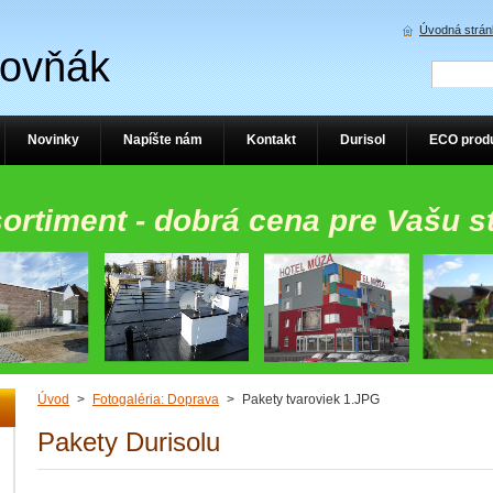
Úvodná strán
Rovňák
Novinky
Napíšte nám
Kontakt
Durisol
ECO prod
sortiment - dobrá cena pre Vašu s
Úvod
>
Fotogaléria: Doprava
>
Pakety tvaroviek 1.JPG
Pakety Durisolu