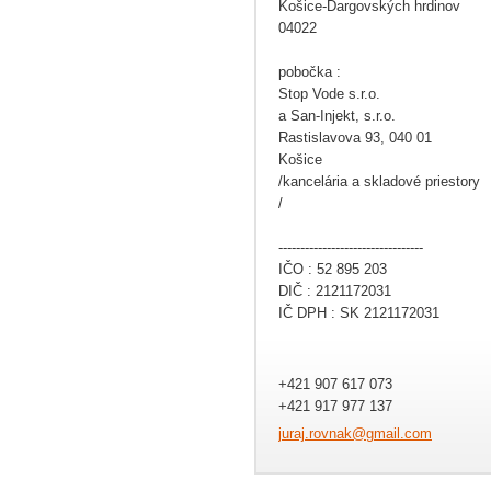
Košice-Dargovských hrdinov
04022
pobočka :
Stop Vode s.r.o.
a San-Injekt, s.r.o.
Rastislavova 93, 040 01
Košice
/kancelária a skladové priestory
/
---------------------------------
IČO : 52 895 203
DIČ : 2121172031
IČ DPH : SK 2121172031
+421 907 617 073
+421 917 977 137
juraj.ro
vnak@gma
il.com