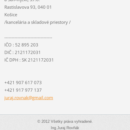
Rastislavova 93, 040 01
Košice
/kancelária a skladové priestory /
---------------------------------
IČO : 52 895 203
DIČ : 2121172031
IČ DPH : SK 2121172031
+421 907 617 073
+421 917 977 137
juraj.ro
vnak@gma
il.com
© 2012 Všetky práva vyhradené.
Ing.Juraj Rovňák